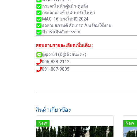
กระจกไฟฟ้าคู่หน้า-คู่หลัง
กระจกมองข้างพับ-ปรับไฟฟ้า
MAG '16' ยางใหม่ปี 2024
sถสวยสภาพดี คัดเกรด A พร้อมใช้งาน
มีวารันตีหลังการvาย
สอบถามรายละเอียดเพิ่มเติม :
@por64 (มี@ด้วยนะคะ)
096-838-2112
081-807-9805
สินค้าเกี่ยวข้อง
New
New