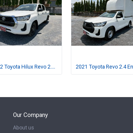
2022 Toyota Hilux Revo 2.4 Double Cab Z Edition Entry เกียร์​ออโต้
Our Company
About us