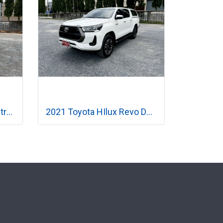
2021 Toyota Revo 2.4 Entry Single Cab ตู้แห้ง เกียร์ธรรมดา
2021 Toyota HIlux Revo Double Cab 2.4 Prerunner Mid เกียร์ออโต้