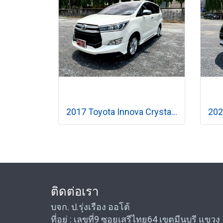
2017 Toyota Innova Crysta 2.8 V เกียร์ออโต้
ติดต่อเรา
บจก. ป.รุ่งเรือง ออโต้
ที่อยู่ : เลขที่9 ซอยเสรีไทย64 เขตมีนบุรี แขวง