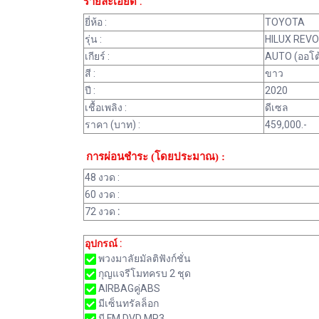
รายละเอียด :
ยี่ห้อ :
TOYOTA
รุ่น :
HILUX REVO
เกียร์ :
AUTO (ออโต
สี :
ขาว
ปี :
2020
เชื้อเพลิง :
ดีเซล
ราคา (บาท) :
459,000.-
การผ่อนชำระ (โดยประมาณ) :
48 งวด :
60 งวด :
72 งวด
:
อุปกรณ์ :
พวงมาลัยมัลติฟังก์ชั่น
กุญแจรีโมทครบ 2 ชุด
AIRBAGคู่ABS
มีเซ็นทรัลล็อก
มี FM DVD MP3