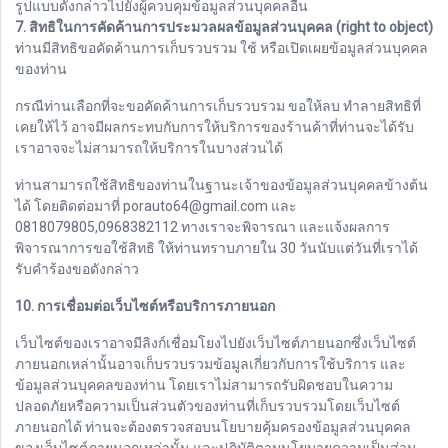
รูปแบบดังกล่าวไปยังผู้ควบคุมข้อมูลส่วนบุคคลอื่น
7. สิทธิในการคัดค้านการประมวลผลข้อมูลส่วนบุคคล (right to object)
ท่านมีสิทธิขอคัดค้านการเก็บรวบรวม ใช้ หรือเปิดเผยข้อมูลส่วนบุคคล
ของท่าน
กรณีท่านเลือกที่จะขอคัดค้านการเก็บรวบรวม ขอให้ลบ ทำลายสิทธิที่
เคยให้ไว้ อาจมีผลกระทบกับการให้บริการของร้านค้าที่ท่านจะได้รับ
เราอาจจะไม่สามารถให้บริการในบางส่วนได้
ท่านสามารถใช้สิทธิของท่านในฐานะเจ้าของข้อมูลส่วนบุคคลข้างต้น
ได้ โดยติดต่อมาที่ porauto64@gmail.com และ
0818079805,0968382112 ทางเราจะพิจารณา และแจ้งผลการ
พิจารณาการขอใช้สิทธิ ให้ท่านทราบภายใน 30 วันนับแต่วันที่เราได้
รับคำร้องขอดังกล่าว
10. การเชื่อมต่อเว็บไซต์หรือบริการภายนอก
เว็บไซต์ของเราอาจมีลิงก์เชื่อมโยงไปยังเว็บไซต์ภายนอกซึ่งเว็บไซต์
ภายนอกเหล่านั้นอาจเก็บรวบรวมข้อมูลเกี่ยวกับการใช้บริการ และ
ข้อมูลส่วนบุคคลของท่าน โดยเราไม่สามารถรับผิดชอบในความ
ปลอดภัยหรือความเป็นส่วนตัวของท่านที่เก็บรวบรวมโดยเว็บไซต์
ภายนอกได้ ท่านจะต้องตรวจสอบนโยบายคุ้มครองข้อมูลส่วนบุคคล