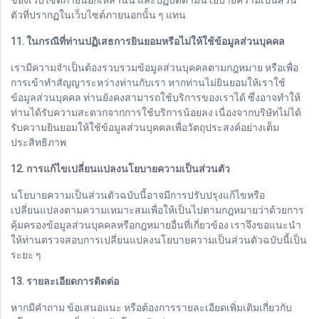
ของเว็บไซต์ภายนอกเหล่านั้น และปฏิบัติตามนโยบายความเป็นส่วน
ตัวที่ปรากฏในเว็บไซต์ภายนอกนั้น ๆ แทน
11. ในกรณีที่ท่านปฏิเสธการยินยอมหรือไม่ให้ใช้ข้อมูลส่วนบุคคล
เรามีความจำเป็นต้องรวบรวมข้อมูลส่วนบุคคลตามกฎหมาย หรือเพื่อ
การเข้าทำสัญญาระหว่างท่านกับเรา หากท่านไม่ยินยอมให้เราใช้
ข้อมูลส่วนบุคคล ท่านยังคงสามารถใช้บริการของเราได้ ซึ่งอาจทำให้
ท่านได้รับความสะดวกจากการใช้บริการน้อยลง เนื่องจากบริษัทไม่ได้
รับความยินยอมให้ใช้ข้อมูลส่วนบุคคลเพื่อวัตถุประสงค์อย่างเต็ม
ประสิทธิภาพ
12. การแก้ไขเปลี่ยนแปลงนโยบายความเป็นส่วนตัว
นโยบายความเป็นส่วนตัวฉบับนี้อาจมีการปรับปรุงแก้ไขหรือ
เปลี่ยนแปลงตามความเหมาะสมเพื่อให้เป็นไปตามกฎหมายว่าด้วยการ
คุ้มครองข้อมูลส่วนบุคคลหรือกฎหมายอื่นที่เกี่ยวข้อง เราจึงขอแนะนำ
ให้ท่านตรวจสอบการเปลี่ยนแปลงนโยบายความเป็นส่วนตัวฉบับนี้เป็น
ระยะ ๆ
13. รายละเอียดการติดต่อ
หากมีคำถาม ข้อเสนอแนะ หรือต้องการรายละเอียดเพิ่มเติมเกี่ยวกับ