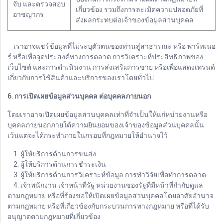
จับ และตรวจสอบ
เกี่ยวข้อง รวมถึงการละเมิดความปลอดภัยที่
อาชญากร
ส่งผลกระทบต่อเจ้าของข้อมูลส่วนบุคคล
เราอาจแชร์ข้อมูลที่ไม่ระบุตัวตนของท่านสู่สาธารณะ หรือ พาร์ทเนอ
ร์ หรือเพื่อจุดประสงค์ทางการตลาด การวิเคราะห์ประสิทธิภาพของ
เว็บไซต์ และการดำเนินงาน การส่งเสริมการขาย หรือเพื่อแสดงเทรนด์
เกี่ยวกับการใช้สินค้าและบริการของเราโดยทั่วไป
6. การเปิดเผยข้อมูลส่วนบุคคล ต่อบุคคลภายนอก
โดยเราอาจเปิดเผยข้อมูลส่วนบุคคลเท่าที่จำเป็นให้แก่หน่วยงานหรือ
บุคคลภายนอกภายใต้ความยินยอมของเจ้าของข้อมูลส่วนบุคคลนั้น
เว้นแต่จะได้กระทำภายในกรอบที่กฎหมายให้อำนาจไว้
1. ผู้ให้บริการด้านการขนส่ง
2. ผู้ให้บริการด้านการชำระเงิน
3. ผู้ให้บริการด้านการวิเคราะห์ข้อมูล การทำวิจัยเพื่อทำการตลาด
4. เจ้าพนักงาน เจ้าหน้าที่รัฐ หน่วยงานของรัฐที่มีหน้าที่กำกับดูแล
ตามกฎหมาย หรือที่ร้องขอให้เปิดเผยข้อมูลส่วนบุคคลโดยอาศัยอำนาจ
ตามกฎหมาย หรือที่เกี่ยวข้องกับกระบวนการทางกฎหมาย หรือที่ได้รับ
อนุญาตตามกฎหมายที่เกี่ยวข้อง