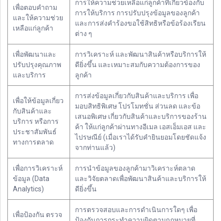
การให้ความช่วยเหลือแก่ลูกค้าที่เกี่ยวข้องกับ
เพื่อตอบคำถาม
การให้บริการ การปรับปรุงข้อมูลของลูกค้า
และให้ความช่วย
และการส่งคำร้องขอใช้สิทธิหรือข้อร้องเรียน
เหลือแก่ลูกค้า
ต่าง ๆ
เพื่อพัฒนาและ
การวิเคราะห์ และพัฒนาสินค้าหรือบริการให้
ปรับปรุงคุณภาพ
ดียิ่งขึ้น และเหมาะสมกับความต้องการของ
และบริการ
ลูกค้า
การส่งข้อมูลเกี่ยวกับสินค้าและบริการ เพื่อ
เพื่อให้ข้อมูลเกี่ยว
มอบสิทธิพิเศษ โปรโมทชั่น ส่วนลด และข้อ
กับสินค้าและ
เสนอพิเศษ เกี่ยวกับสินค้าและบริการของร้าน
บริการ หรือการ
ค้า ให้แก่ลูกค้าผ่านทางอีเมล เอสเอ็มเอส และ
ประชาสัมพันธ์
ไปรษณีย์ (เมื่อเราได้รับคำยินยอมโดยชัดแจ้ง
ทางการตลาด
จากท่านแล้ว)
เพื่อการวิเคราะห์
การนำข้อมูลของลูกค้ามาวิเคราะห์ตลาด
ข้อมูล (Data
และวิจัยตลาดเพื่อพัฒนาสินค้าและบริการให้
Analytics)
ดียิ่งขึ้น
การตรวจสอบและการดำเนินการใดๆ เพื่อ
เพื่อป้องกัน ตรวจ
ป้องกันการกระทำความผิดตามกฎหมายที่