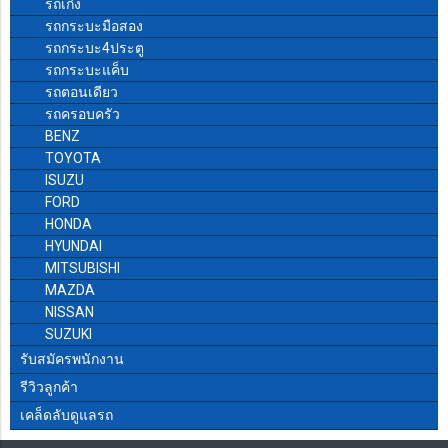
รถเก๋ง
รถกระบะมือสอง
รถกระบะ4ประตู
รถกระบะแค็บ
รถตอนเดียว
รถครอบครัว
BENZ
TOYOTA
ISUZU
FORD
HONDA
HYUNDAI
MITSUBISHI
MAZDA
NISSAN
SUZUKI
รับสมัครพนักงาน
รีวิวลูกค้า
เคล็ดลับดูแลรถ