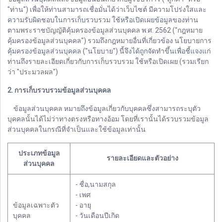
"ท่าน") เพื่อให้ท่านสามารถเชื่อมั่นได้ว่าเว็บไซต์ มีความโปร่งใสและ
ความรับผิดชอบในการเก็บรวบรวม ใช้หรือเปิดเผยข้อมูลของท่าน
ตามพระราชบัญญัติคุ้มครองข้อมูลส่วนบุคคล พ.ศ. 2562 ("กฎหมาย
คุ้มครองข้อมูลส่วนบุคคล") รวมถึงกฎหมายอื่นที่เกี่ยวข้อง นโยบายการ
คุ้มครองข้อมูลส่วนบุคคล ("นโยบาย") นี้จึงได้ถูกจัดทำขึ้นเพื่อชี้แจงแก่
ท่านถึงรายละเอียดเกี่ยวกับการเก็บรวบรวม ใช้หรือเปิดเผย (รวมเรียก
ว่า "ประมวลผล")
2. การเก็บรวบรวมข้อมูลส่วนบุคคล
ข้อมูลส่วนบุคคล หมายถึงข้อมูลเกี่ยวกับบุคคลซึ่งสามารถระบุตัว
บุคคลนั้นได้ไม่ว่าทางตรงหรือทางอ้อม โดยที่เรานั้นได้รวบรวมข้อมูล
ส่วนบุคคลในกรณีที่จำเป็นและใช้ข้อมูลเท่านั้น
ประเภทข้อมูล
รายละเอียดและตัวอย่าง
ส่วนบุคคล
- ชื่อ,นามสกุล
- เพศ
ข้อมูลเฉพาะตัว
- อายุ
บุคคล
- วันเดือนปีเกิด