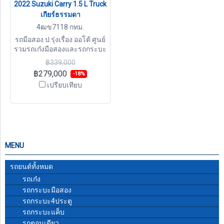
2022 Suzuki Carry 1.5 L Truck
เกียร์ธรรมดา
4ฒข7118 กทม.
รถมือสอง ป.รุ่งเรื่อง ออโต้ ศูนย์
รวมรถเก๋งมือสองและรถกระบะ
มืองสอง ปรีกษาออกรถมือสอง
฿339,000
ฟรี สอบถามเพิ่มเติม LINE ID :
฿279,000
-18%
@por64 โทร 081-8079805 ,
เปรียบเทียบ
096-8382112
MENU
รถยนต์ทั้งหมด
รถเก๋ง
รถกระบะมือสอง
รถกระบะ4ประตู
รถกระบะแค็บ
รถตอนเดียว