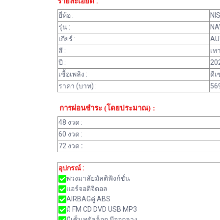
รายละเอียด :
ยี่ห้อ :
NI
รุ่น :
NA
เกียร์ :
AU
สี :
เท
ปี :
20
เชื้อเพลิง :
ดีเ
ราคา (บาท) :
569
การผ่อนชำระ (โดยประมาณ) :
48 งวด :
60 งวด :
72 งวด
:
อุปกรณ์ :
พวงมาลัยมัลติฟังก์ชั่น
แอร์จอดิจิตอล
AIRBAGคู่ ABS
มี FM CD DVD USB MP3
มีเซ็นทรัลล็อก มีจอกลาง