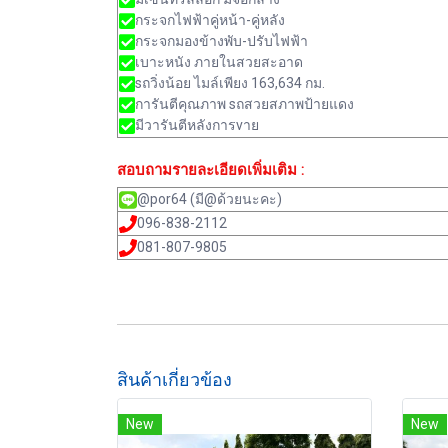
กระจกไฟฟ้าคู่หน้า-คู่หลัง
กระจกมองข้างพับ-ปรับไฟฟ้า
เบาะหนัง ภายในสวยสะอาด
sถวิ่งน้อย ไมล์เพียง 163,634 กม.
การันตีคุณภาพ sถสวยสภาพป้ายแดง
มีวารันตีหลังการvาย
สอบถามรายละเอียดเพิ่มเติม :
@por64 (มี@ด้วยนะคะ)
096-838-2112
081-807-9805
สินค้าเกี่ยวข้อง
New
New