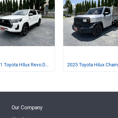
2021 Toyota HIlux Revo Double Cab 2.4 Prerunner Mid เกียร์ออโต้
Our Company