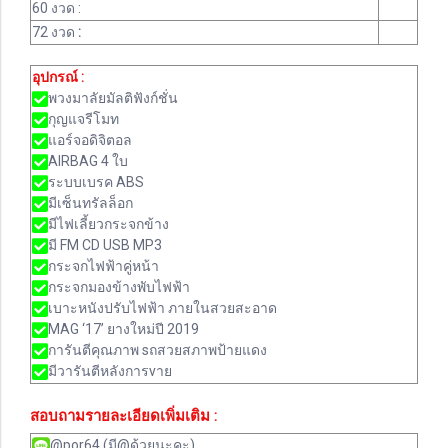
60 งวด :
72 งวด
:
อุปกรณ์ :
พวงมาลัยมัลติฟังก์ชั่น
กุญแจรีโมท
แอร์จอดิจิตอล
AIRBAG 4 ใบ
ระบบเบรค ABS
มีเซ็นทรัลล็อก
มีไฟเลี้ยวกระจกข้าง
มี FM CD USB MP3
กระจกไฟฟ้าคู่หน้า
กระจกมองข้างพับไฟฟ้า
เบาะหนังปรับไฟฟ้า ภายในสวยสะอาด
MAG ‘17’ ยางใหม่ปี 2019
การันตีคุณภาพ sถสวยสภาพป้ายแดง
มีวารันตีหลังการvาย
สอบถามรายละเอียดเพิ่มเติม :
@por64 (มี@ด้วยนะคะ)