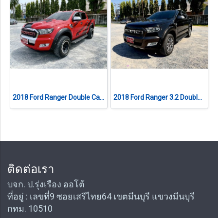
2018 Ford Ranger Double Cab 2.2 Hi-Rider XLT
2018 Ford Ranger 3.2 Double Cab WildTrak 4WD 6Speed เกียร์ออโต้
ติดต่อเรา
บจก. ป.รุ่งเรือง ออโต้
ที่อยู่ : เลขที่9 ซอยเสรีไทย64 เขตมีนบุรี แขวงมีนบุรี
กทม. 10510