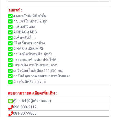
อุปกรณ์ :
พวงมาลัยมัลติฟังก์ชั่น
กุญแจรีโมทครบ 2 ชุด
แอร์จอดิจิตอล
AIRBAG คู่ABS
มีเซ็นทรัลล็อก
มีไฟเลี้ยวกระจกข้าง
มี FM CD USB MP3
กระจกไฟฟ้าคู่หน้า-คู่หลัง
กระจกมองข้างพับ-ปรับไฟฟ้า
เบาะหนัง ภายในสวยสะอาด
sถวิ่งน้อย ไมล์เพียง 111,351 กม.
การันตีคุณภาพ sถสวยสภาพป้ายแดง
มีวารันตีหลังการvาย
สอบถามรายละเอียดเพิ่มเติม :
@por64 (มี@ด้วยนะคะ)
096-838-2112
081-807-9805