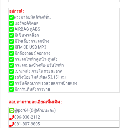
อุปกรณ์ :
พวงมาลัยมัลติฟังก์ชั่น
แอร์จอดิจิตอล
AIRBAG คู่ABS
มีเซ็นทรัลล็อก
มีไฟเลี้ยวกระจกข้าง
มีFM CD USB MP3
มีกล้องถอย มีจอกลาง
กระจกไฟฟ้าคู่หน้า-คู่หลัง
กระจกมองข้างพับ-ปรับไฟฟ้า
เบาะหนัง ภายในสวยสะอาด
sถวิ่งน้อย ไมล์เพียง 53,151 กม.
การันตีคุณภาพ sถสวยสภาพป้ายแดง
มีการันตีหลังการvาย
สอบถามรายละเอียดเพิ่มเติม :
@por64 (มี@ด้วยนะคะ)
096-838-2112
081-807-9805