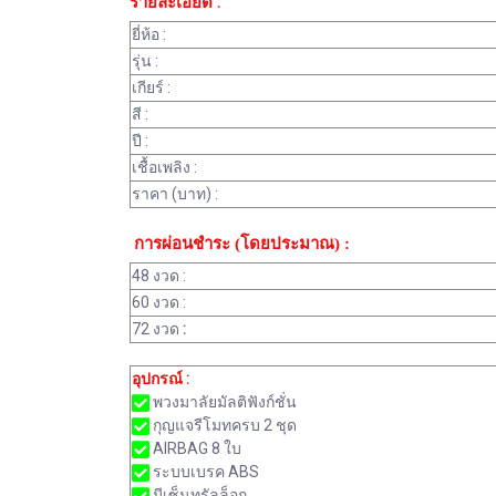
รายละเอียด :
ยี่ห้อ :
รุ่น :
เกียร์ :
สี :
ปี :
เชื้อเพลิง :
ราคา (บาท) :
การผ่อนชำระ (โดยประมาณ) :
48 งวด :
60 งวด :
72 งวด
:
อุปกรณ์ :
พวงมาลัยมัลติฟังก์ชั่น
กุญแจรีโมทครบ 2 ชุด
AIRBAG 8 ใบ
ระบบเบรค ABS
มีเซ็นทรัลล็อก