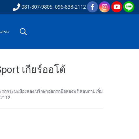
081-807-9805, 096-838-2112
ูแลรถ
rt เกียร์ออโต้
องและรถกระบะมืองสอง ปรีกษาออกรถมือสองฟรี สอบถามเพิ่ม
82112