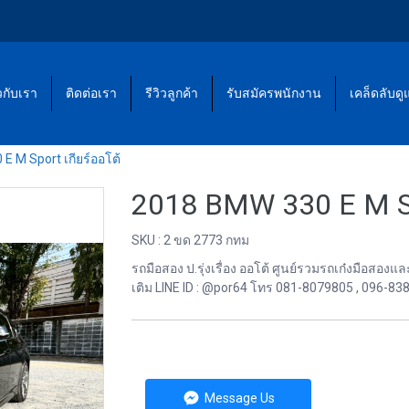
ยวกับเรา
ติดต่อเรา
รีวิวลูกค้า
รับสมัครพนักงาน
เคล็ดลับด
E M Sport เกียร์ออโต้
2018 BMW 330 E M Spo
SKU : 2 ขด 2773 กทม
รถมือสอง ป.รุ่งเรื่อง ออโต้ ศูนย์รวมรถเก๋งมือส
เติม LINE ID : @por64 โทร 081-8079805 , 096-83
Message Us