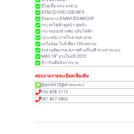
มีไฟเลี้ยวกระจกข้าง
มี FM CD DVD USB MP3
มีจอกลาง มี NAVI มีSUNROOF
กระจกไฟฟ้าคู่หน้า-คู่หลัง
กระจกมองข้างพับ-ปรับไฟฟ้า
เบาะหนัง ภายในสวยสะอาด
sถวิ่งน้อย ไมล์เพียง 134,xxx กม.
sถสวยคัดเกรด สภาพดี เครื่องดี ช่วงล่างแน่น
MAG 18" ยางใหม่ปี 2023
มีวารันตีหลังการvาย
สอบถามรายละเอียดเพิ่มเติม :
@por64 (มี@ด้วยนะคะ)
096-838-2112
081-807-9805