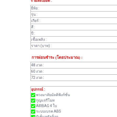
รายละเอียด :
ยี่ห้อ :
รุ่น :
เกียร์ :
สี :
ปี :
เชื้อเพลิง :
ราคา (บาท) :
การผ่อนชำระ (โดยประมาณ) :
48 งวด :
60 งวด :
72 งวด
:
อุปกรณ์ :
พวงมาลัยมัลติฟังก์ชั่น
กุุญแจรีโมท
AIRBAG 4 ใบ
ระบบเบรค ABS
มีเซ็นทรัลล็อก