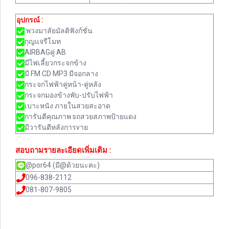
อุปกรณ์ :
พวงมาลัยมัลติฟังก์ชั่น
กุญแจรีโมท
AIRBAGคู่ AB
มีไฟเลี้ยวกระจกข้าง
มี FM CD MP3 มีจอกลาง
กระจกไฟฟ้าคู่หน้า-คู่หลัง
กระจกมองข้างพับ-ปรับไฟฟ้า
เบาะหนัง ภายในสวยสะอาด
การันตีคุณภาพ sถสวยสภาพป้ายแดง
มีวารันตีหลังการvาย
สอบถามรายละเอียดเพิ่มเติม :
@por64 (มี@ด้วยนะคะ)
096-838-2112
081-807-9805